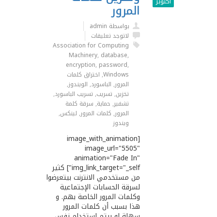
أكتوبر
المرور
بواسطة admin
لاتوجد تعليقات
Association for Computing
Machinery
,
database
,
encryption
,
password
,
Windows
,
اختراق كلمات
المرور
,
الباسورد
,
الويندوز
,
تخزين
,
تسريب
,
تسريب الباسورد
,
تشفير
,
حماية
,
سرقة كلمة
المرور
,
كلمات المرور
,
لينكس
,
ويندوز
[image_with_animation
image_url="5505"
animation="Fade In"
img_link_target="_self"] كثير
من مستخدمي اﻻنترنت بيتعرضوا
لسرقة الحسابات الإجتماعية
وكلمات المرور الخاصة بهم. و
هذا بسبب أن كلمات المرور
سهلة او بيتم إستخدام نفس