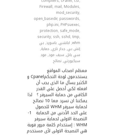
compilers
,
cPanel
,
csf
,
Firewall
,
mail
,
Modules
,
mod_security
,
open_basedir
,
passwords
,
php.ini
,
PHPsuexec
,
protection
,
safe_mode
,
security
,
ssh
,
sshd
,
tmp
,
whm
,
اباتشي
,
باسورد
,
بي
إتش بي
,
جدار ناري
,
حماية
,
سي بانل
,
سيف مود
,
مود
سيكيورتي
,
نصائح
معظم اصحاب المواقع
يستخدمون لوحة التحكمCpanel و
الكثير يسأل ما الذى يجب أن
افعله لكي أحصل علي القدر
الكافي من حماية السيرفر ؟ لذا
يمكننا ان نسرد معا 10 نصائح
لحماية سيرفر WHM للحصول
علي الحد الأدنى من الحماية 1-
النصيحة اﻻولى لحماية سيرفر
WHM : إستخدام كلمة مرور قوية
هي النصيحة اﻻولى لأى مستخدم