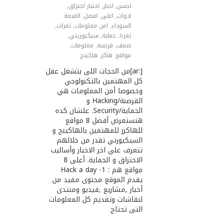
احسن
,
اخبار
,
اختبار اختراق
,
ادوات
,
اعلى
,
افضل
,
القبعة
السوداء
,
امن معلومات
,
ثغرات
,
ثغرة
,
حماية
,
سيكيوريتي
,
ضعف
,
قرصنة
,
معلومات
,
مواقع
,
هاكر
,
هاكينج
[:ar]من الحجات اللى بتشغل عقل
كل المهتمين بالتكنولوجي
وخصوصا أمن المعلومات هي
القرصنة/Hacking و
الحماية/Security. علشان كده
هنستعرض أفضل 8 مواقع
للهاكرز للمهتمين بالهاكينج و
السيكيورتي تقدر من خلالهم
تتعرف علي اخر الاخبار وأساليب
الاختراق و الحماية. أعلى 8
مواقع هم : 1- Hack a day
يقدم الموقع محتوى مفيد من
أخبار ,مشاريع ,فيديو ومنتدى
لنقاشات وتقديم كل المعلومات
التى تحتاج