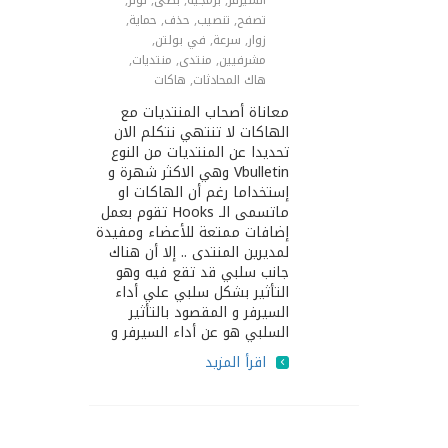
السيرفر
,
برمجية
,
بطئ
,
تؤثر
,
تصفح
,
تنصيب
,
حذف
,
حماية
,
زوار
,
سرعة
,
في بولتن
,
مشرفيين
,
منتدى
,
منتديات
,
هاك المحادثات
,
هاكات
معاناة أصحاب المنتديات مع
الهاكات لا تنتهي نتكلم اﻻن
تحديدا عن المنتديات من النوع
Vbulletin وهي اﻻكثر شهرة و
إستخداما رغم أن الهاكات او
ماتسمى الـ Hooks تقوم بعمل
إضافات ممتعة للأعضاء ومفيدة
لمديرين المنتدى .. إلا أن هناك
جانب سلبي قد تقع فيه وهو
التأثير بشكل سلبي علي أداء
السيرفر و المقصود بالتأثير
السلبي هو عن أداء السيرفر و
اقرأ المزيد