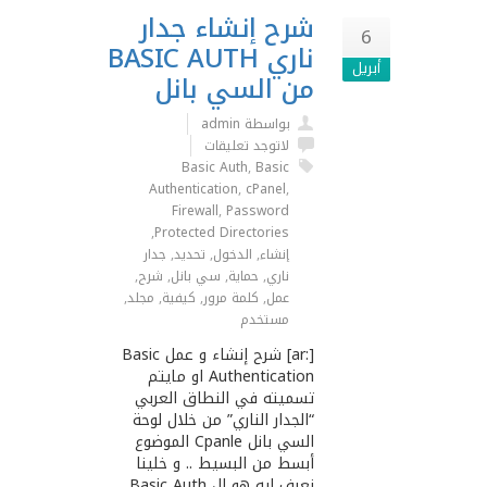
شرح إنشاء جدار
6
ناري BASIC AUTH
أبريل
من السي بانل
بواسطة admin
لاتوجد تعليقات
Basic Auth
,
Basic
Authentication
,
cPanel
,
Firewall
,
Password
,
Protected Directories
إنشاء
,
الدخول
,
تحديد
,
جدار
ناري
,
حماية
,
سي بانل
,
شرح
,
عمل
,
كلمة مرور
,
كيفية
,
مجلد
,
مستخدم
[:ar] شرح إنشاء و عمل Basic
Authentication او مايتم
تسميته في النطاق العربي
“الجدار الناري” من خلال لوحة
السي بانل Cpanle الموضوع
أبسط من البسيط .. و خلينا
نعرف ايه هو ال Basic Auth