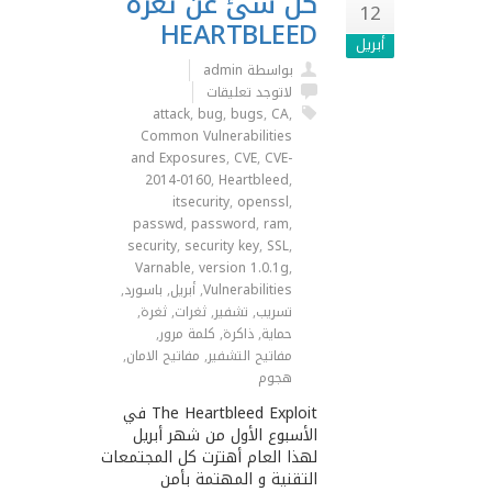
كل شئ عن ثغرة
12
HEARTBLEED
أبريل
بواسطة admin
لاتوجد تعليقات
attack
,
bug
,
bugs
,
CA
,
Common Vulnerabilities
and Exposures
,
CVE
,
CVE-
2014-0160
,
Heartbleed
,
itsecurity
,
openssl
,
passwd
,
password
,
ram
,
security
,
security key
,
SSL
,
Varnable
,
version 1.0.1g
,
Vulnerabilities
,
أبريل
,
باسورد
,
تسريب
,
تشفير
,
ثغرات
,
ثغرة
,
حماية
,
ذاكرة
,
كلمة مرور
,
مفاتيح التشفير
,
مفاتيح اﻻمان
,
هجوم
The Heartbleed Exploit في
الأسبوع الأول من شهر أبريل
لهذا العام أهتزت كل المجتمعات
التقنية و المهتمة بأمن