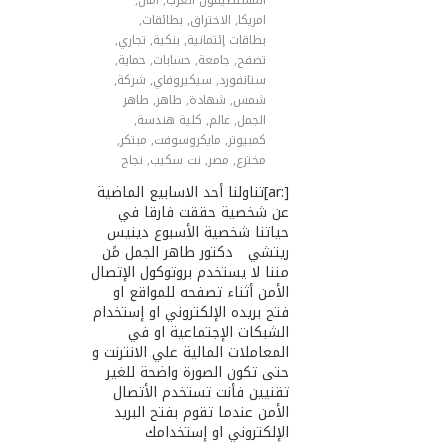
المستضيفون العرب
,
امان
,
امريكا
,
اﻻختراق
,
بطائقات
,
بطاقات إئتمانية
,
بنكية
,
تجاري
,
تصفح
,
جامعة
,
حسابات
,
حماية
,
ستانفورد
,
سيكيروفاي
,
شركة
,
شمس
,
شهادة
,
طاهر
,
طاهر
الجمل
,
عالم
,
كلية هندسة
,
كمبيوتر
,
مايكروسوفت
,
مبتكر
,
مخترع
,
مصر
,
نت سكيب
,
نجاح
[:ar]تناولنا أحد اﻻسابيع الماضية
عن شخصية حققت فارقا في
حياتنا شخصية الأسبوع دينيس
ريتشي دكتور طاهر الجمل مًن
مننا لا يستخدم بروتوكول الإتصال
الأمن أثناء تصفحه للمواقع او
فتح بريده الإلكتروني او إستخدام
الشبكات الإجتماعية او في
المعاملات المالية علي اﻻنترنت و
حتى تكون الصورة واضحة للغير
تقنيين فأنت تستخدم الأتصال
الأمن عندما تقوم بفتح البريد
الإلكتروني او إستخدامك