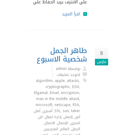
علي اﻻنترنت يريد الحفاظ علي
اقرأ المزيد
طاهر الجمل
8
شخصية الاسبوع
مارس
بواسطة admin
لاتوجد تعليقات
algorithm
,
apple
,
attacks
,
cryptographic
,
DSA
,
Elgamal
,
Email
,
encryption
,
man in the middle attack
,
microsoft
,
netscape
,
RSA
,
taher
,
sun
,
SSL
,
أشتري
,
أمان
,
أمن
,
إئتمان
,
إدارة اعمال
,
ابل
,
اشتري
,
الإتصال
,
الاتصال
,
الجمل
,
العالم
,
المخربيين
,