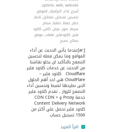
,
uptime
,
web
,
website
أسرع
,
اداء
,
الترافيك
,
الموقع
,
تحسين
,
تشغيل
,
تعطيل
,
ثابتة
,
حظر
,
حفظ
,
حماية
,
سبام
,
سرعة
,
صور
,
عرض
,
كاش
,
كلاود
فلير
,
كلاودفلير
,
ملفات
,
موقع
,
نصائح
,
نصيح
[:ar]عندما يأتي الحديث عن أداء
المواقع وما يمكن فعله لتحسين
التصفح بالتأكيد لن يخلو نقاشنا
من الحديث عن خدمات كلاود فلير
Cloudflare كلاود فلير –
CloudFlare هي احد أهم الحلول
التى نطرحها لضبط وتحسين أداء
التصفح للزوار .. تقدم كلاود فلير
خدمة Proxy و CDN CDN =
Content Delivery Network
كلاود فلير تحصل علي أكثر من
1500 تسجيل حساب
اقرأ المزيد