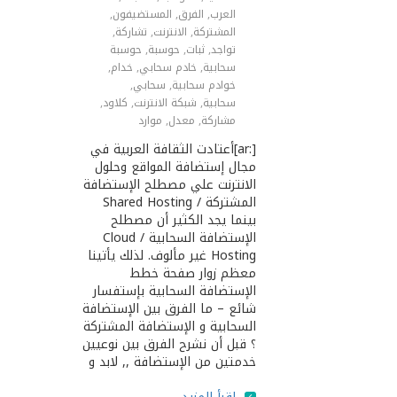
العرب
,
الفرق
,
المستضيفون
,
المشتركة
,
اﻻنترنت
,
تشاركة
,
تواجد
,
ثبات
,
حوسبة
,
حوسبة
سحابية
,
خادم سحابي
,
خدام
,
خوادم سحابية
,
سحابي
,
سحابية
,
شبكة اﻻنترنت
,
كلاود
,
مشاركة
,
معدل
,
موارد
[:ar]أعتادت الثقافة العربية في
مجال إستضافة المواقع وحلول
اﻻنترنت علي مصطلح الإستضافة
المشتركة / Shared Hosting
بينما يجد الكثير أن مصطلح
الإستضافة السحابية / Cloud
Hosting غير مألوف. لذلك يأتينا
معظم زوار صفحة خطط
الإستضافة السحابية بإستفسار
شائع – ما الفرق بين الإستضافة
السحابية و الإستضافة المشتركة
؟ قبل أن نشرح الفرق بين نوعيين
خدمتين من الإستضافة ,, لابد و