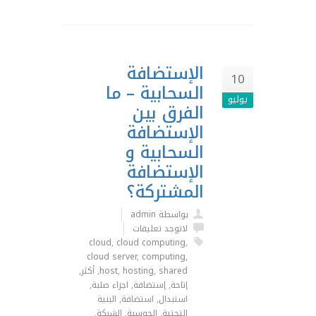
الإستضافة
10
السحابية – ما
يوليو
الفرق بين
الإستضافة
السحابية و
الإستضافة
المشتركة؟
بواسطة admin
لاتوجد تعليقات
cloud
,
cloud computing
,
cloud server
,
computing
,
shared
,
hosting
,
host
,
أكثر
,
إتاحة
,
إستضافة
,
اجزاء صلبة
,
استبدال
,
استضافة
,
البنية
التحتية
,
الحوسبة
,
الشبكة
,