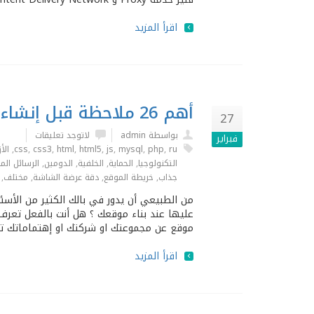
اقرأ المزيد
أهم 26 ملاحظة قبل إنشاء موقعك
27
بواسطة admin
لاتوجد تعليقات
فبراير
ru
,
php
,
mysql
,
js
,
html5
,
html
,
css3
,
css
,
الأز
التكنولوجيا
,
الحماية
,
الخلفية
,
الدومين
,
الرسائل الم
جذاب
,
خريطة الموقع
,
دقة عرضة الشاشة
,
مختلف
,
من الطبيعي أن يدور في بالك الكثير من الأسئ
عليها عند بناء موقعك ؟ هل أنت بالفعل تعرف
موقع عن مجموعتك او شركتك او إهتماماتك تابع الـ Graph التالي ستجد فيه أهم الاش
اقرأ المزيد