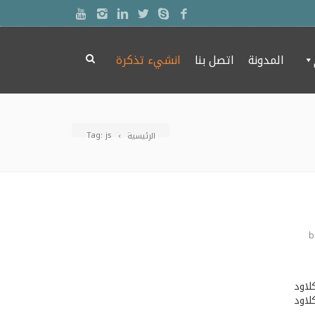
المدونة
اتصل بنا
انشيء تذكرة
Tag: js
الرئيسية
b
لاود
 كلاود