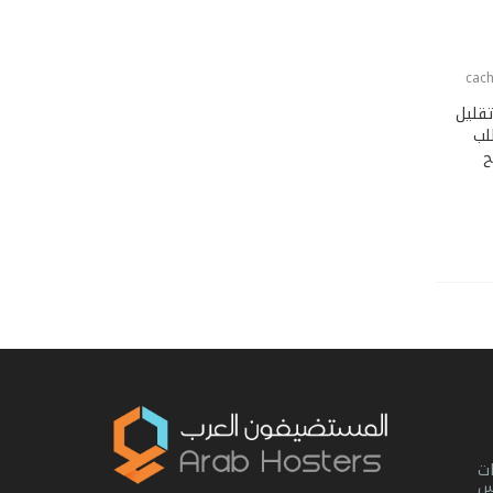
cac
ك وتقليل
لب
ح
ت
يس