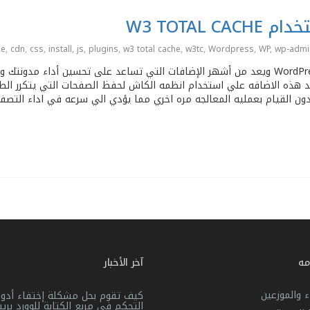
W3 TOTAL
he
,
cdn
,
css
,
install
,
js
,
plugins
,
w3 total cache
,
w3tc
,
Wordpress
,
WP
,
wp-admi
[:ar] – ماهو w3 total cache : هو WordPress Plugin ويعد من أشهر الإضافات التي تساعد على تحسين أداء مدونت
هذه الاضافه علي استخدام انظمه الكاش لحفظ الصفحات التي يتكرر الط
ن القيام بعمليه المعالجه مره اخري مما يؤدي الي سرعه في اداء التصف
مه
آخر الأخبار
ء والموزعين
كيف تقوم بحل مشكلة إختفاء أدوا
التحكم فى مربع الكتابة للوورد بر