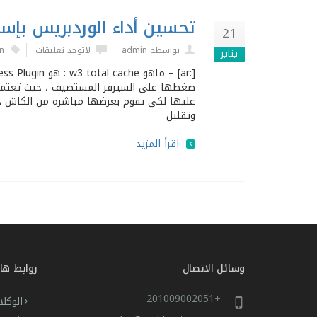
تحسين أداء الوردبريس بإستخدام  CACHE
21
بواسطة admin
لاتوجد تعليقات
n
يناير
ضغطها على السيرفر المستضيف ، حيث تعتمد 
عليها لكي تقوم بعرضها مباشره من الكاش دو
وتقليل
اقرأ المزيد
وسائل الاتصال
روابط ها
+201009002051
الوكلا