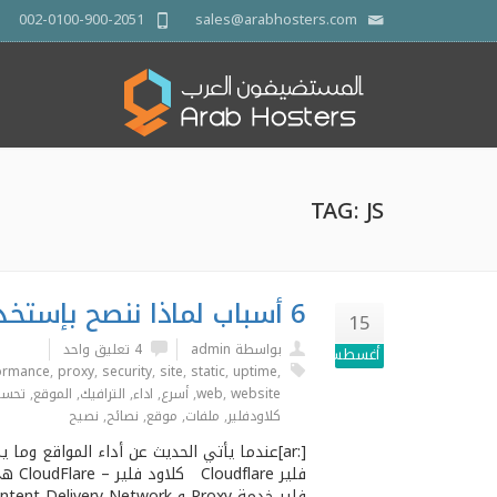
002-0100-900-2051
sales@arabhosters.com
TAG: JS
6 أسباب لماذا ننصح بإستخدام CLOUDFLARE
15
بواسطة admin
4 تعليق واحد
أغسطس
ormance
,
proxy
,
security
,
site
,
static
,
uptime
,
website
,
web
,
أسرع
,
اداء
,
الترافيك
,
الموقع
,
تحسي
كلاودفلير
,
ملفات
,
موقع
,
نصائح
,
نصيح
[:ar]عندما يأتي الحديث عن أداء المواقع وم
فلير
فلير خدمة Proxy و CDN CDN = Content Delivery Network كلاود فلير تحصل علي أكثر من 1500 تسجيل حساب