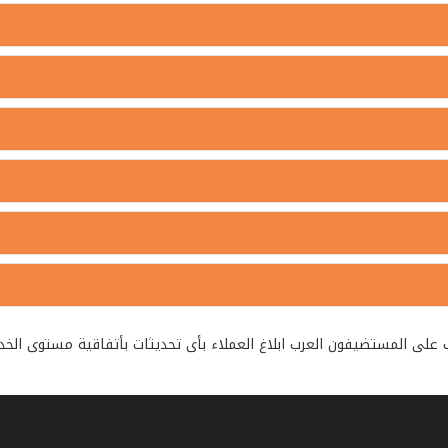
لمستضيفون العرب ابلاغ العملاء بأى تحديثات بأتفاقية مستوى الخدمة فى مده لا 