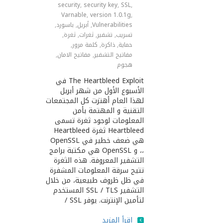
security
,
security key
,
SSL
,
Varnable
,
version 1.0.1g
,
Vulnerabilities
,
أبريل
,
باسورد
,
تسريب
,
تشفير
,
ثغرات
,
ثغرة
,
حماية
,
ذاكرة
,
كلمة مرور
,
مفاتيح التشفير
,
مفاتيح اﻻمان
,
هجوم
The Heartbleed Exploit في
الأسبوع الأول من شهر أبريل
لهذا العام أهتزت كل المجتمعات
التقنية و المهتمة بأمن
المعلومات لوجود ثغرة تسمى
Heartbleed ثغرة Heartbleed
هي ضعف خطير في OpenSSL
،، و OpenSSL هي مكتبة برامج
التشفير المعروفة. هذه الثغرة
تتيح سرقة المعلومات المشفرة
في ظل ظروف طبيعية، من خلال
التشفير SSL / TLS المستخدم
لتأمين الإنترنت. يوفر SSL /
اقرأ المزيد