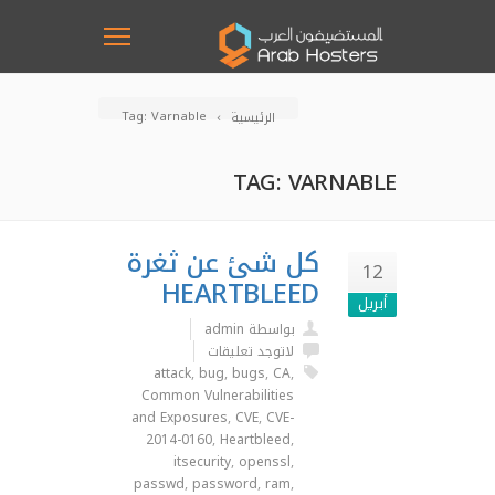
Tag: Varnable
الرئيسية
TAG: VARNABLE
كل شئ عن ثغرة
12
HEARTBLEED
أبريل
بواسطة admin
لاتوجد تعليقات
attack
,
bug
,
bugs
,
CA
,
Common Vulnerabilities
and Exposures
,
CVE
,
CVE-
2014-0160
,
Heartbleed
,
itsecurity
,
openssl
,
passwd
,
password
,
ram
,