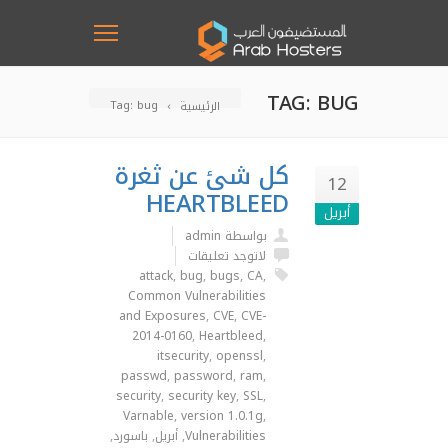
TAG: BUG
Tag: bug
الرئيسية
كل شئ عن ثغرة
12
HEARTBLEED
أبريل
بواسطة admin
لاتوجد تعليقات
attack
,
bug
,
bugs
,
CA
,
Common Vulnerabilities
and Exposures
,
CVE
,
CVE-
2014-0160
,
Heartbleed
,
itsecurity
,
openssl
,
passwd
,
password
,
ram
,
security
,
security key
,
SSL
,
Varnable
,
version 1.0.1g
,
Vulnerabilities
,
أبريل
,
باسورد
,