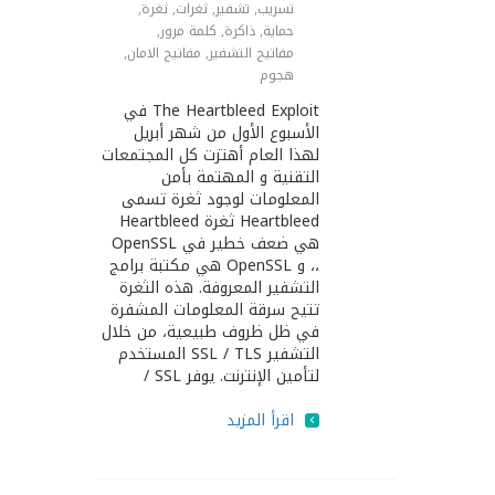
تسريب
,
تشفير
,
ثغرات
,
ثغرة
,
حماية
,
ذاكرة
,
كلمة مرور
,
مفاتيح التشفير
,
مفاتيح اﻻمان
,
هجوم
The Heartbleed Exploit في
الأسبوع الأول من شهر أبريل
لهذا العام أهتزت كل المجتمعات
التقنية و المهتمة بأمن
المعلومات لوجود ثغرة تسمى
Heartbleed ثغرة Heartbleed
هي ضعف خطير في OpenSSL
،، و OpenSSL هي مكتبة برامج
التشفير المعروفة. هذه الثغرة
تتيح سرقة المعلومات المشفرة
في ظل ظروف طبيعية، من خلال
التشفير SSL / TLS المستخدم
لتأمين الإنترنت. يوفر SSL /
اقرأ المزيد