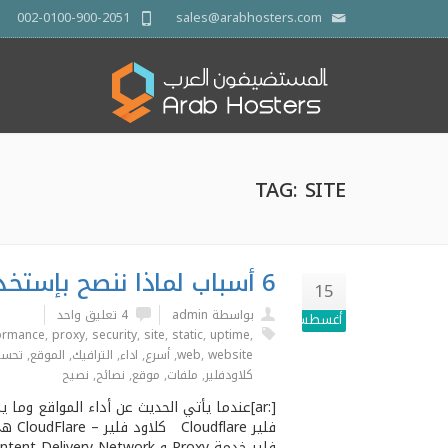
002-0100-900-2051
sales@arabhosters.com
TAG: SITE
6 أسباب لماذا ننصح بإستخدام CLOUDFLARE
15
بواسطة admin
4 تعليق واحد
أغسطس
ormance
,
proxy
,
security
,
site
,
static
,
uptime
,
website
,
web
,
أسرع
,
اداء
,
الترافيك
,
الموقع
,
تحسي
كلاودفلير
,
ملفات
,
موقع
,
نصائح
,
نصيح
[:ar]عندما يأتي الحديث عن أداء المواقع وم
فلير
فلير خدمة Proxy و CDN CDN = Content Delivery Network كلاود فلير تحصل علي أكثر من 1500 تسجيل حساب