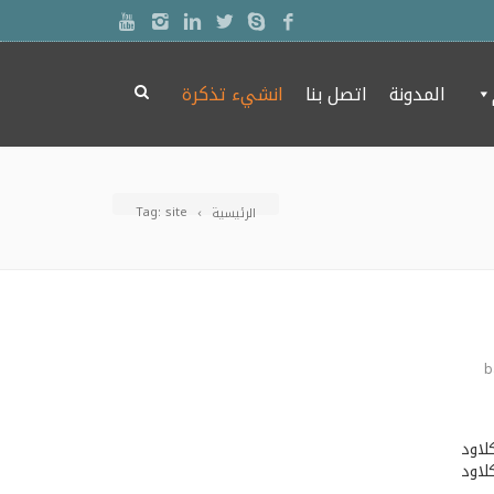
المدونة
اتصل بنا
انشيء تذكرة
Tag: site
الرئيسية
b
لاود
 كلاود