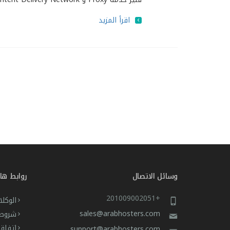
اقرأ المزيد
وسائل الاتصال
روابط ها
+201009002051
الوكلا
sales@arabhosters.com
شروط 
اتفاق
support@arabhosters.com