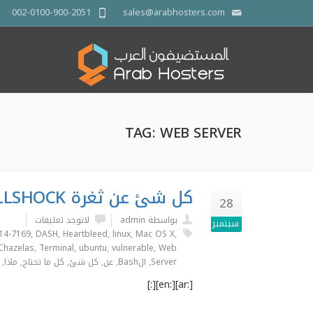
002-0100-900-2051
sales@arabhosters.com
TAG: WEB SERVER
كل شئ عن ثغرة SHELLSHOCK
28
بواسطة admin
لاتوجد تعليقات
سبتمبر
14-7169
,
DASH
,
Heartbleed
,
linux
,
Mac OS X
,
Chazelas
,
Terminal
,
ubuntu
,
vulnerable
,
Web
Server
,
الBash
,
عن
,
كل شئ
,
كل ما تحتاج
,
ماذا
,
[:ar][:en][:]