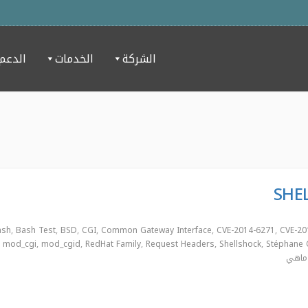
الشركة
الخدمات
الدعم
ash
,
Bash Test
,
BSD
,
CGI
,
Common Gateway Interface
,
CVE-2014-6271
,
CVE-20
mod_cgi
,
mod_cgid
,
RedHat Family
,
Request Headers
,
Shellshock
,
Stéphane 
ماهي