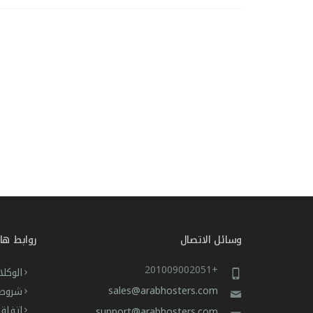
وسائل الاتصال
روابط ها
+201009002051
الوكلا
sales@arabhosters.com
شروط 
اتفاق
support@arabhosters.com