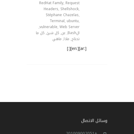
RedHat Family
,
Request
Headers
,
Shellshock
,
Stéphane Chazelas
,
Terminal
,
ubuntu
,
,
vulnerable
,
Web Server
الBash
,
عن
,
كل شئ
,
كل ما
تحتاج
,
ماذا
,
ماهي
[:ar][:en][:]
وسائل الاتصال
+201009002051