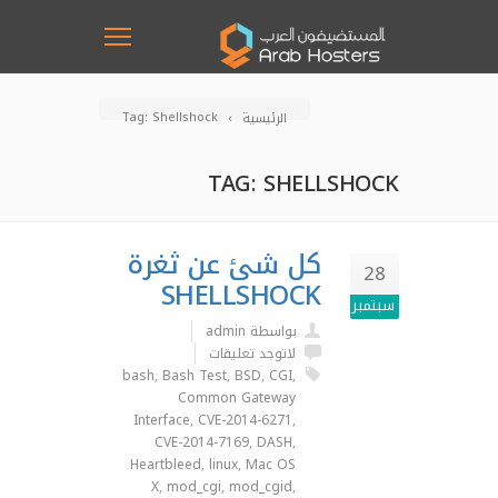
Tag: Shellshock
الرئيسية
TAG: SHELLSHOCK
كل شئ عن ثغرة
28
SHELLSHOCK
سبتمبر
بواسطة admin
لاتوجد تعليقات
bash
,
Bash Test
,
BSD
,
CGI
,
Common Gateway
Interface
,
CVE-2014-6271
,
CVE-2014-7169
,
DASH
,
Heartbleed
,
linux
,
Mac OS
X
,
mod_cgi
,
mod_cgid
,