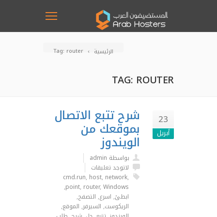
Tag: router
الرئيسية
TAG: ROUTER
شرح تتبع الاتصال
23
بموقعك من
أبريل
الويندوز
بواسطة admin
لاتوجد تعليقات
cmd.run
,
host
,
network
,
,
point
,
router
,
Windows
ابطئ
,
اسرع
,
التصفح
,
الريكوست
,
السيرفر
,
الموقع
,
الويندوز
,
تتبع
,
حل
,
شرح
,
طلب
,