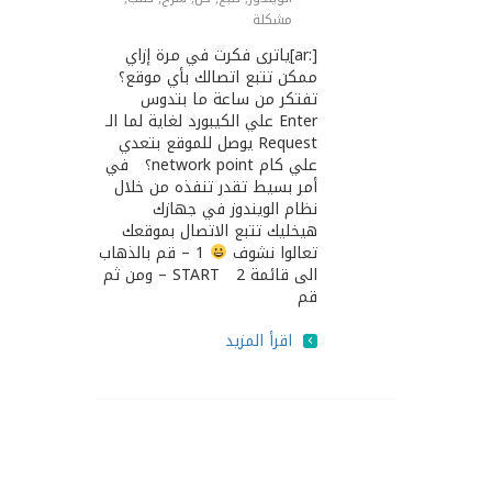
مشكلة
[:ar]ياترى فكرت في مرة إزاي
ممكن تتبع اتصالك بأي موقع؟
تفتكر من ساعة ما بتدوس
Enter علي الكيبورد لغاية لما الـ
Request يوصل للموقع بتعدي
علي كام network point؟ في
أمر بسيط تقدر تنفذه من خلال
نظام الويندوز في جهازك
هيخليك تتبع الاتصال بموقعك
تعالوا نشوف
1 – قم بالذهاب
الى قائمة START 2 – ومن ثم
قم
اقرأ المزيد