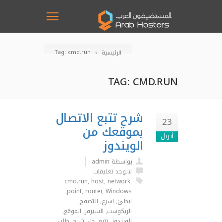
Tag: cmd.run
الرئيسية
TAG: CMD.RUN
شرح تتبع الاتصال
23
بموقعك من
أبريل
الويندوز
بواسطة admin
لاتوجد تعليقات
cmd.run
,
host
,
network
,
,
point
,
router
,
Windows
ابطئ
,
اسرع
,
التصفح
,
الريكوست
,
السيرفر
,
الموقع
,
الويندوز
,
تتبع
,
حل
,
شرح
,
طلب
,