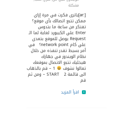
مشكلة
[:ar]ياترى فكرت في مرة إزاي
ممكن تتبع اتصالك بأي موقع؟
تفتكر من ساعة ما بتدوس
Enter علي الكيبورد لغاية لما الـ
Request يوصل للموقع بتعدي
علي كام network point؟ في
أمر بسيط تقدر تنفذه من خلال
نظام الويندوز في جهازك
هيخليك تتبع الاتصال بموقعك
تعالوا نشوف
1 – قم بالذهاب
الى قائمة START 2 – ومن ثم
قم
اقرأ المزيد