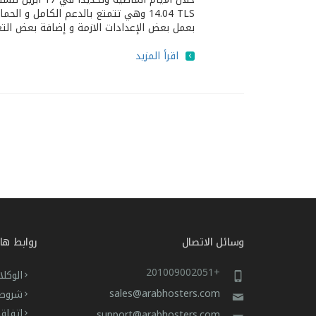
بعمل بعض الإعدادات اﻻزمة و إضافة بعض التغيير
اقرأ المزيد
وسائل الاتصال
روابط ها
+201009002051
الوكلا
sales@arabhosters.com
شروط 
اتفاق
support@arabhosters.com