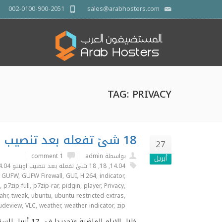
002-0100-900-2051
sales@arabhosters.com
TAG: PRIVACY
18 شئ تفعله بعد تنصيب اوبنتو 14.04
27
بواسطة admin
1 comment
أبريل
14.04
,
18
,
18 شئ تفعله بعد تنصيب اوبنتو 14.04
,
GUFW
,
GUFW Firewall
,
GUI
,
H.264
,
indicator
,
,
p7zip-full
,
p7zip-rar
,
pidgin
,
player
,
Privacy
,
tahr
,
tweak
,
ubuntu
,
ubuntu-restricted-extras
,
udeview
,
VLC
,
weather
,
weather indicator
,
zip