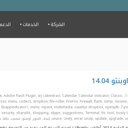
الشركة
الخدمات
الدعم
e
,
Adobe Flash Plugin
,
arj cabextract
,
Calendar
,
Calendar indicator
,
Classic
,
,
assic menu
,
codecs
,
dropbox
,
file-roller
,
FireFox
,
Firewall
,
flash
,
Gimp
,
Gnome
,
libappindicator1
,
menu
,
mpack
,
multimedia
,
nautilus-dropbox
,
openjdk–7-jre
,
security
,
sharutils
,
shopping
,
skype
,
suggestions
,
Terminal
,
tls
,
tool
,
trusty 
u
,
upgrade
,
update
,
unzip
,
unrar
,
Unity
,
unace
,
إعداد
,
الصور
,
اوبنتو
,
تنصيب
,
جافا
,
ش
خلال اﻻيام الماضية وتحديدا في 17 أبريل للسنة الجارية 2014 أ