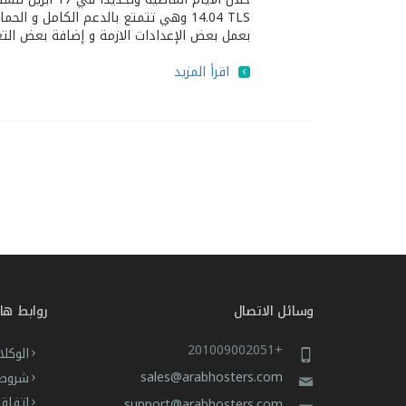
بعمل بعض الإعدادات اﻻزمة و إضافة بعض التغيير
اقرأ المزيد
وسائل الاتصال
روابط ها
+201009002051
الوكلا
sales@arabhosters.com
شروط 
اتفاق
support@arabhosters.com