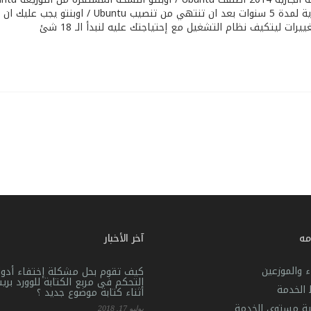
14.04 TLS وهي تتمتع بالدعم الكامل و الحماية لمدة 5 سنوات بعد ان تنتهي من تنصيب Ubuntu / اوب
ات ليتكيف نظام التشغيل مع إحتياجتك عليه لنبدأ الـ 18 شئ
مه
آخر الأخبار
ء والموزعين
كيف تقوم بحل مشكلة إختفاء أدوا
التحكم فى مربع الكتابة للوورد بر
الخدمة
أثناء كتابة موضوع جديد ؟
ية مستوى الخدمة
يوليو 17, 2018