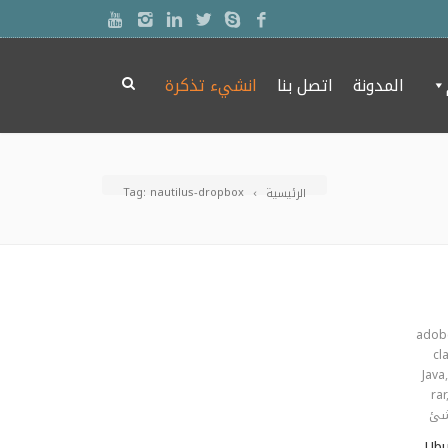
المدونة
اتصل بنا
انشيء تذكرة
Tag: nautilus-dropbox
الرئيسية
adob
cl
Java
rar
ئ
طلقت Ubuntu / اوبنتو النسخة المستقرة من التوزيعة Ubuntu