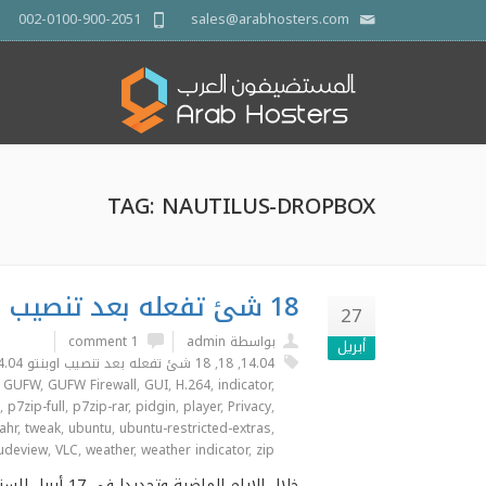
002-0100-900-2051
sales@arabhosters.com
TAG: NAUTILUS-DROPBOX
18 شئ تفعله بعد تنصيب اوبنتو 14.04
27
بواسطة admin
1 comment
أبريل
14.04
,
18
,
18 شئ تفعله بعد تنصيب اوبنتو 14.04
,
GUFW
,
GUFW Firewall
,
GUI
,
H.264
,
indicator
,
,
p7zip-full
,
p7zip-rar
,
pidgin
,
player
,
Privacy
,
tahr
,
tweak
,
ubuntu
,
ubuntu-restricted-extras
,
udeview
,
VLC
,
weather
,
weather indicator
,
zip