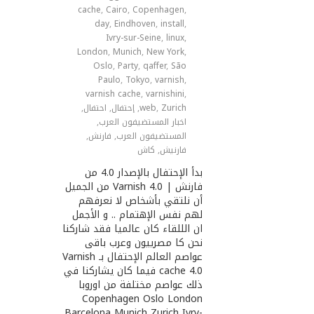
cache
,
Cairo
,
Copenhagen
,
day
,
Eindhoven
,
install
,
Ivry-sur-Seine
,
linux
,
London
,
Munich
,
New York
,
Oslo
,
Party
,
qaffer
,
São
Paulo
,
Tokyo
,
varnish
,
varnish cache
,
varnishini
,
Zurich
,
web
,
إحتفال
,
احتفال
,
اخبار المستضيفون العرب
,
المستضيفون العرب
,
فارنش
,
فارنيش
,
كاش
بدأ الإحتفال بالإصدار 4.0 من
فارنش | Varnish 4.0 من الجميل
أن نلتقي بأشخاص لا نعرفهم
لهم نفس الإهتمام .. و الأجمل
ان الللقاء كان عالميا فقد شاركنا
نحن كا مصرييون وعرب باقى
عواصم العالم الإحتفال بـ Varnish
cache 4.0 فيما كان يشاركنا في
ذلك عواصم مختلفة من اوروبا
Copenhagen Oslo London
Barcelona Munich Zurich Ivry-