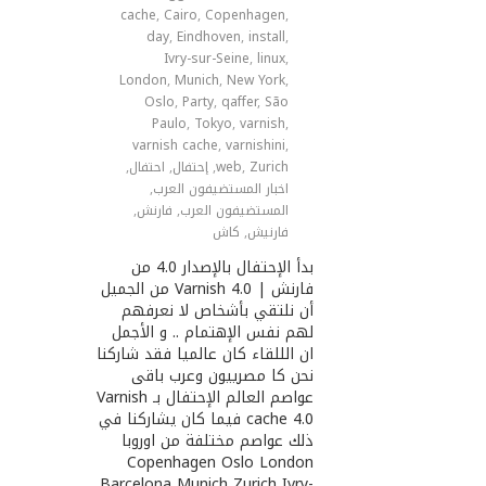
cache
,
Cairo
,
Copenhagen
,
day
,
Eindhoven
,
install
,
Ivry-sur-Seine
,
linux
,
London
,
Munich
,
New York
,
Oslo
,
Party
,
qaffer
,
São
Paulo
,
Tokyo
,
varnish
,
varnish cache
,
varnishini
,
Zurich
,
web
,
إحتفال
,
احتفال
,
اخبار المستضيفون العرب
,
المستضيفون العرب
,
فارنش
,
فارنيش
,
كاش
بدأ الإحتفال بالإصدار 4.0 من
فارنش | Varnish 4.0 من الجميل
أن نلتقي بأشخاص لا نعرفهم
لهم نفس الإهتمام .. و الأجمل
ان الللقاء كان عالميا فقد شاركنا
نحن كا مصرييون وعرب باقى
عواصم العالم الإحتفال بـ Varnish
cache 4.0 فيما كان يشاركنا في
ذلك عواصم مختلفة من اوروبا
Copenhagen Oslo London
Barcelona Munich Zurich Ivry-