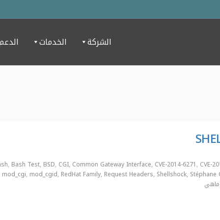
الشركة
الخدمات
الدعم
ash
,
Bash Test
,
BSD
,
CGI
,
Common Gateway Interface
,
CVE-2014-6271
,
CVE-20
mod_cgi
,
mod_cgid
,
RedHat Family
,
Request Headers
,
Shellshock
,
Stéphane 
ماهي