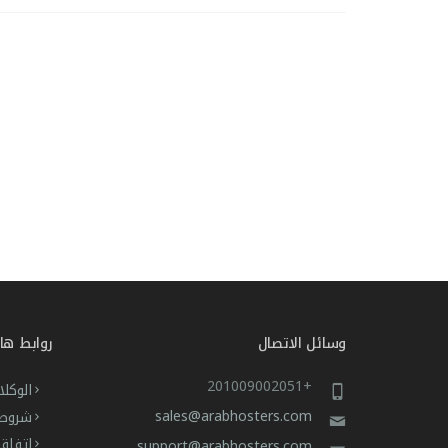
وسائل الاتصال
روابط ها
+201009002051
الوكلا
sales@arabhosters.com
شروط 
اتفاق
support@arabhosters.com