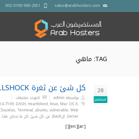
002-0100-900-2051
sales@arabhosters.com
TAG: ماهي
كل شئ عن ثغرة SHELLSHOCK
28
بواسطة admin
لاتوجد تعليقات
سبتمبر
14-7169
,
DASH
,
Heartbleed
,
linux
,
Mac OS X
,
Chazelas
,
Terminal
,
ubuntu
,
vulnerable
,
Web
Server
,
الBash
,
عن
,
كل شئ
,
كل ما تحتاج
,
ماذا
,
[:ar][:en][:]