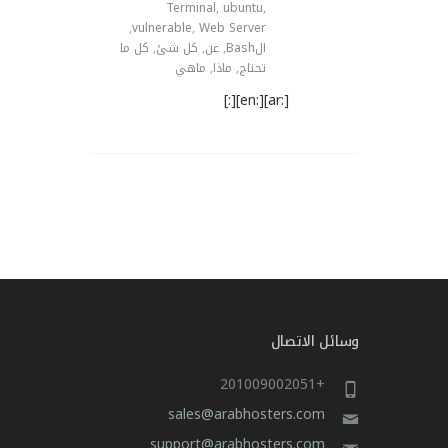
Terminal
,
ubuntu
,
,
vulnerable
,
Web Server
الBash
,
عن
,
كل شئ
,
كل ما
تحتاج
,
ماذا
,
ماهي
[:ar][:en][:]
وسائل الاتصال
+201009002051
sales@arabhosters.com
support@arabhosters.com