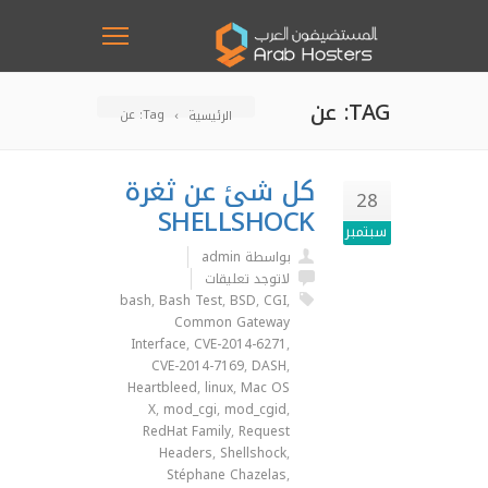
TAG: عن
Tag: عن
الرئيسية
كل شئ عن ثغرة
28
SHELLSHOCK
سبتمبر
بواسطة admin
لاتوجد تعليقات
bash
,
Bash Test
,
BSD
,
CGI
,
Common Gateway
Interface
,
CVE-2014-6271
,
CVE-2014-7169
,
DASH
,
Heartbleed
,
linux
,
Mac OS
X
,
mod_cgi
,
mod_cgid
,
RedHat Family
,
Request
Headers
,
Shellshock
,
Stéphane Chazelas
,