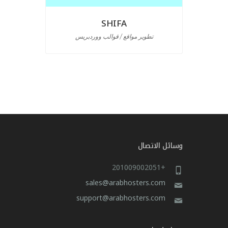
SHIFA
تطوير مواقع / قوالب ووردبريس
تص
وسائل الاتصال
+201009002051
sales@arabhosters.com
support@arabhosters.com