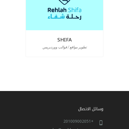
SHIFA
تطوير مواقع / قوالب ووردبريس
تص
وسائل الاتصال
+201009002051