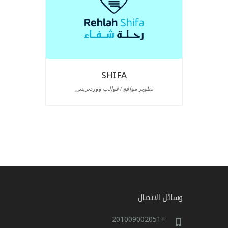
SHIFA
تطوير مواقع / قوالب ووردبريس
تص
وسائل الاتصال
+201009002051