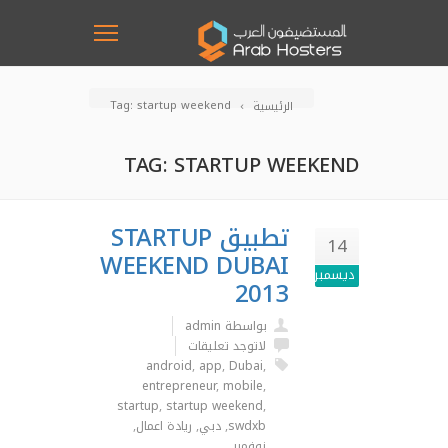
Tag: startup weekend
الرئيسية
TAG: STARTUP WEEKEND
تطبيق STARTUP
14
WEEKEND DUBAI
ديسمبر
2013
بواسطة admin
لاتوجد تعليقات
android
,
app
,
Dubai
,
entrepreneur
,
mobile
,
startup
,
startup weekend
,
swdxb
,
دبي
,
ريادة اعمال
,
نوفمبر