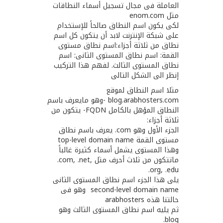
العاملة فى مجال تسجيل أسماء النطاقات
مثل enom‪.‬com
لكى يكون اسم النطاق صالحاً للإستخدام
على شبكة الإنترنت لابد أن يتكون كل اسم
نطاق من ثلاثة أجزاء:اسم نطاق مستوى
القمة: اسم نطاق المستوى الثانى: اسم
نطاق المستوى الثالث. لفهم هذا التركيب
إنظر الى الشكل التالى
مثلا اسم النطاق لموقع
blog‪.‬arabhosters‪.‬com -وهو مايعرف باسم
النطاق المؤهل بالكامل FQDN- يتكون من
ثلاثة أجزاء:
الجزء الأول وهو ‪.‬com يعرف باسم نطاق
مستوى القمة top‪-‬level domain name
وهذا المستوى يشمل أسماء كثيرة غالباً
ماتتكون من ثلاث أحرف مثل ‪.‬com‪, .net,
.org, .edu‬
يلى هذا الجزء اسم نطاق المستوى الثانى
second‪-‬level domain name وهو فى
حالتنا هذه arabhosters
ثم يليه اسم نطاق المستوى الثالث وهو
blog.