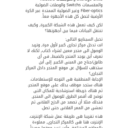
والمقسمات Switchs والوصلات الضوئية
Fiber-optics وغير الضوئية الممتدة عبر الكرة
الأرضية لتصل كل هذه الأجهزة معاً.
لكن كيف تعمل هذه الشبكة الكبيرة, وكيف
تنتقل البيانات فيما بين أجهزتها؟
تخيل السيناريو التالى:
انت تدخل مركز تجارى كبير لأول مرة, وتريد
الوصول الى متجر معين لشراء كتاب, لكنك لا
تعرف أين يوجد المتجر بالضبط, فى أى
طابق/جناح من المبنى الكبير. إلى أين
ستذهب للسؤال عن موقع المتجر داخل المركز
التجارى؟
الإجابة المنطقية هى التوجه للإستعلامات.
هناك ستجد موظف يدلك على موقع المتجر.
ثم هناك خريطة استرشادية للمكان التى
توضح لك أقصر الطرق للوصول الى المتجر,
فتدلك مثلا أن تصعد من الدرَج الفلانى ثم
تمشى من الممر الفلانى حتى تصل.
هذه تقريبا هى طريقة عمل شبكة الإنترنت.
الإنترنت هنا هى ‪كا‬لمركز التجارى, مملوءة
بالمواقع المختلفة, وأنت تريد موقعا معيناً,