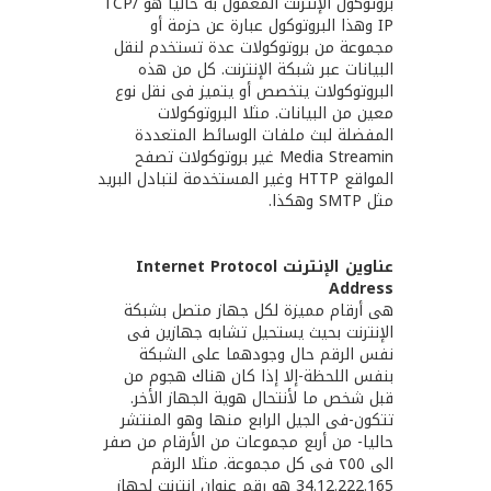
بروتوكول الإنترنت المعمول به حالياً هو TCP‪/‬
IP وهذا البروتوكول عبارة عن حزمة أو
مجموعة من بروتوكولات عدة تستخدم لنقل
البيانات عبر شبكة الإنترنت. كل من هذه
البروتوكولات يتخصص أو يتميز فى نقل نوع
معين من البيانات. مثلا البروتوكولات
المفضلة لبث ملفات الوسائط المتعددة
Media Streamin غير بروتوكولات تصفح
المواقع HTTP وغير المستخدمة لتبادل البريد
مثل ‪ SMTP‬وهكذا.
عناوين الإنترنت Internet Protocol
Address
هى أرقام مميزة لكل جهاز متصل بشبكة
الإنترنت بحيث يستحيل تشابه جهازين فى
نفس الرقم حال وجودهما على الشبكة
بنفس اللحظة-إلا إذا كان هناك هجوم من
قبل شخص ما لأنتحال هوية الجهاز الأخر.
تتكون-فى الجيل الرابع منها وهو المنتشر
حاليا- من أربع مجموعات من الأرقام من صفر
الى ٢٥٥ فى كل مجموعة. مثلا الرقم
34‪.‬12‪.‬222‪.‬165 هو رقم عنوان انترنت لجهاز