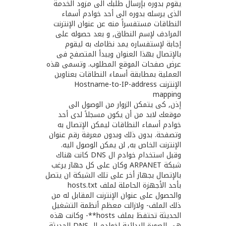
يقوم بدوره بإرسال طلبك الى مزود الخدمة
الذى يرسله بدوره الى أحد خوادم أسماء
النطاقات مستفسراً منه عن عنوان الإنترنت
المرادف لإسم النطاق, و بعد حصوله على
إجابة لإستفساره يمد نظامك به ليقوم
بالإتصال بهذا العنوان ويبدأ المتصفح فى
عرض صفحات الموقع المطلوب. وتسمى هذه
العملية بمطابقة أسماء النطاقات بعناوين
الإنترنت Hostname-to-IP-address
mapping
إذن, كى يتمكن الزوار من الوصول الى
موقعك لابد من أن يكون مسجلاً لدى أحد
خوادم أسماء النطاقات ليمكن الإتصال به
وتصفحة. بدون ذلك وبدون معرفة رقم عنوان
الإنترنت الخاص به, لن يمكن الوصول اليه.
وقبل استخدام خوادم ال DNS كانت هناك
شبكة ARPANET وكان على كل جهاز يرغب
بالإتصال بجهاز أخر على تلك الشبكة ان يتصل
بأحد الأجهزة الحاملة لملف hosts‪.‬txt
والحصول على عنوان الإنترنت المقابل له من
ذلك الملف- ولازالت معظم أنظمة التشغيل
الحديثة تحتفظ بملف hosts**- وكانت هذه
هى الصورة البدائية لخوادم ال DNS الحديثة