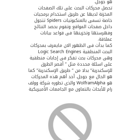
هو جوجل.
تحصل محركات البحث على تلك الصفحات
المخزنة لديها عن طريق استخدام برمجيات
خاصة تسمى بالعنكبوتيات Spiders تتجول
داخل صفحات المواقع وتقوم بحصد النتائج
وفهرستها وتخزينها فى قواعد بيانات
عملاقة.
كما بدأت فى الظهور الان مايعرف بمحركات
البحث المنطقية Logic Search Engines
وهى محركات بحث تفكر فى إجابات منطقية
على اسئلة محددة مثل ” أقصر الطرق
للإسكندرية” بدلا من ” طريق الإسكندرية” كما
هو الحال مع جوجل. أحد أهم هذه المحركات
هو WolframAlpha والذى تطوره شركة وولف
رام للأبحاث بالتعاون مع الجامعات الأميريكية