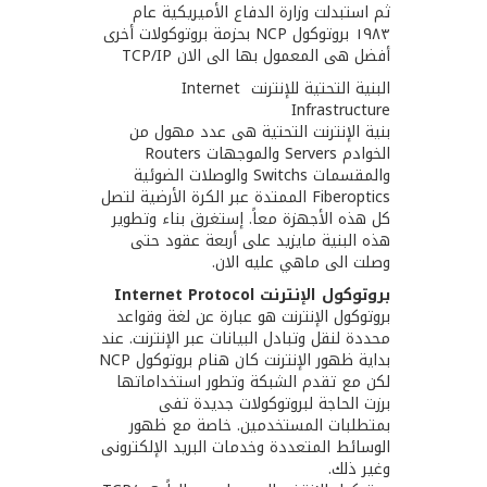
ثم استبدلت وزارة الدفاع الأميريكية عام
١٩٨٣ بروتوكول NCP بحزمة بروتوكولات أخرى
أفضل هى المعمول بها الى الان TCP‪/‬IP
البنية التحتية للإنترنت Internet
Infrastructure
بنية الإنترنت التحتية هى عدد مهول من
الخوادم Servers والموجهات Routers
والمقسمات Switchs والوصلات الضوئية
Fiberoptics الممتدة عبر الكرة الأرضية لتصل
كل هذه الأجهزة معاً. إستغرق بناء وتطوير
هذه البنية مايزيد على أربعة عقود حتى
وصلت الى ماهي عليه الان.
بروتوكول الإنترنت Internet Protocol
بروتوكول الإنترنت هو عبارة عن لغة وقواعد
محددة لنقل وتبادل البيانات عبر الإنترنت. عند
بداية ظهور الإنترنت كان هنام بروتوكول NCP
لكن مع تقدم الشبكة وتطور استخداماتها
برزت الحاجة لبروتوكولات جديدة تفى
بمتطلبات المستخدمين. خاصة مع ظهور
الوسائط المتعددة وخدمات البريد الإلكترونى
وغير ذلك.