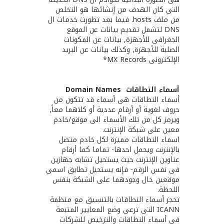
التى كان الهدف من إنشائها هو التخلص
من ملف hosts. فيما بعد تطورت خدمات ال
DNS لتشمل تقديم بيانات عن الموقع
الجغرافى للأجهزة, بيانات عن المكونات
الصلبة للأجهزة, وكذلك بيانات عن البريد
الإلكترونى MX Records*
أسماء النطاقات Domain Names
أسماء النطاقات هى أسماء قد تتكون من
حروف لغوية أو أرقام عددية أو كلاهما معاً,
ويرمز كل من تلك الأسماء الى موقع/خادم
معين على شبكة الإنترنت.
اسماء النطاقات مميزة لكل خادم متصل
بالإنترنت ويحمل احدها- تماما كما أرقام
عناوين الإنترنت حيث يستحيل تشابه جهازين
فى نفس الرقم- فإنه يستحيل تطابق اسمى
موقعين حال وجودهما على الشبكة بنفس
اللحظة.
تحجز أسماء النطاقات بالتنسيق مع منظمة
ICANN التى ترعى وضع المعايير المتبعة
فى أسماء النطاقات والترخيص للشركات