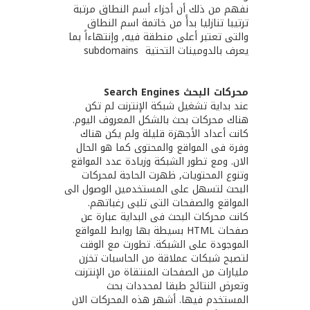
نفهم من ذلك أن أجزاء أسم النطاق مرتبة
ترتيبا تنازليا بدأً من خاتمة اسم النطاق
والتى تعتبر أعلى منطقة فيه, وإنتهاءاً بما
يعرف بالدومينات التحتية subdomains ‪ ‬
محركات البحث Search Engines
عند بداية تشغيل شبكة الإنترنت لم تكن
هناك محركات بحث بالشكل المعروف اليوم.
كانت أعداد الأجهزة قليلة ولم يكن هناك
وفرة فى المواقع والمحتوى كما هو الحال
الان. ومع تطور الشبكة وزيادة عدد المواقع
وتنوع المحتويات, ظهرت الحاجة لمحركات
البحث لتسهل على المستخدمين الوصول الى
المواقع والصفحات التى تلبى رغباتهم.
كانت محركات البحث فى البداية عبارة عن
صفحات HTML بسيطة بها روابط للمواقع
الموجودة على الشبكة. تطورت مع الوقت
لتصبح شبكات عملاقة من الحاسبات تخزن
مليارات من الصفحات المنتقاة من الإنترنت
وتعرض النتائج طبقا لمحددات بحث
المستخدم فيها. أشهر هذه المحركات الان