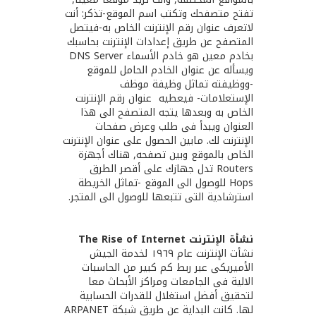
تفتح متصفحك وتكتب اسم الموقع-تذكر: أنت
لاتعرف عنوان رقم الإنترنت الخاص به-فيتصل
المتصفح عن طريق إعدادات الإنترنت بحاسبك
بخادم معين هو خادم الأسماء DNS Server
ويسأله عن عنوان الخادم الحامل للموقع
-ووظيفته تماثل وظيفة موظف
الإستعلامات- فيعطيه عنوان رقم الإنترنت
الخاص به وبعدها يتجه المتصفح الى هذا
العنوان ويبدأ فى طلب وعرض صفحات
الإنترنت لك. مابين الحصول على عنوان الإنترنت
الخاص بالموقع وبين تصفحه, هناك أجهزة
Routers تدل جهازك على أقصر الطرق
Hops للوصول الى الموقع -تماثل الخريطة
استرشادية التى تتبعها للوصول الى المتجر.
نشأة الإنترنت The Rise of Internet
نشأت الإنترنت عام ١٩٦٩ لخدمة الجيش
الأميريكى عبر ربط كم كبير من الحاسبات
الالية فى الجامعات ومراكز الأبحاث معا
لتحقيق أفضل استغلال للقدرات الحسابية
لها. كانت البداية عن طريق شبكة ARPANET