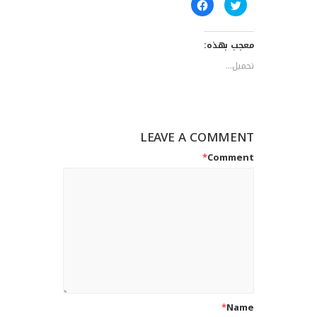
اضغط
انقر
للمشاركة
للمشاركة
على
على
تويتر
فيسبوك
(فتح
(فتح
معجب بهذه:
في
في
نافذة
نافذة
جديدة)
جديدة)
تحميل...
LEAVE A COMMENT
*
Comment
*
Name