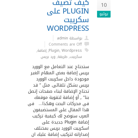
كيف تضيف
10
PLUGIN على
يوليو
سكريبت
WORDPRESS
بواسطة admin
Comments are Off
Wordpress
,
Plugin
,
إضافة
,
سكريبت
,
طريقة
,
ورد بريس
ستحتاج عند التعامل مع الوورد
بريس إضافة بعض المهام الغير
موجودة داخل سكريبت الوورد
بريس بشكل تلقائى. مثل ” قد
تحتاج الإضافة لبناء صفحات إتصل
بنا” , أو إضافة لتقوية موقعك
فى محركات البحث وهكذا… فى
هذا المقال علي المستضيفون
العرب سنوضح لك كيفية تركيب
إضافة Plugin جديدة على
اسكريبت الوورد بريس بمختلف
إصداراته لتركيب إضافة عليك ان