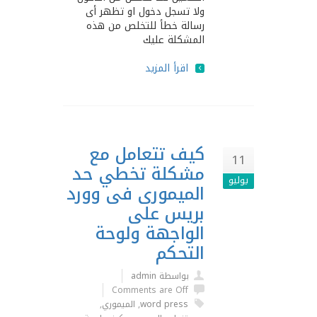
ولا تسجل دخول او تظهر أى
رسالة خطأ للتخلص من هذه
المشكلة عليك
اقرأ المزيد
كيف تتعامل مع
11
مشكلة تخطي حد
يوليو
الميمورى فى وورد
بريس على
الواجهة ولوحة
التحكم
بواسطة admin
Comments are Off
word press
,
الميموري
,