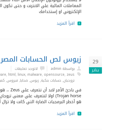
المعاملات المالية علي اﻻنترنت و حتى تكون ال
الإلكتروني او إستخدامك
اقرأ المزيد
زيوس لص الحسابات المصرف
29
بواسطة admin
لاتوجد تعليقات
يناير
ware
,
html
,
linux
,
malware
,
opensource
,
zeus
تروجيان
,
حسابات بنكية
,
زيوس
,
ضحايا
,
فيروس
,
كمب
هو أخطر البرمجيات الضارة التي كانت وﻻ تزال 
اقرأ المزيد