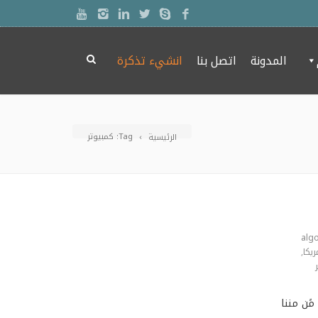
المدونة
اتصل بنا
انشيء تذكرة
Tag: كمبيوتر
الرئيسية
alg
ريكا
,
ًن مننا