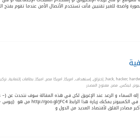
صورة واضحة للغير تقنيين فأنت تستخدم الأتصال الأمن عندما تقوم بفتح الب
ية
hard
,
hacker
,
hack
,
إختراق
,
إستهداف
,
امريكا
,
امريكا مصر
,
اميكا
,
بطاقات إئتمانية
,
تركيا
يوتر
,
لينكس
,
مصر
,
مفتوح المصدر
في بادئ الأمر ﻻبد أن نتعرف علي Zeus ،،
أكبر مصادر القلق لأقتصاد العديد من الدول و