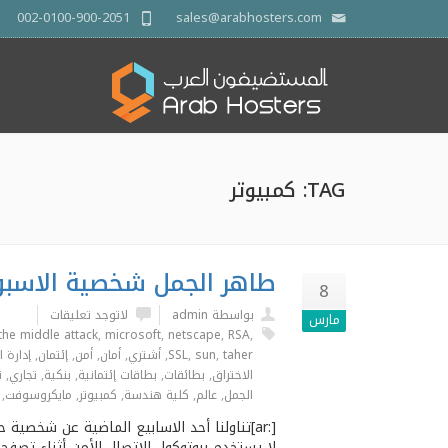
002-0100-900-2051
sales@arabhosters.com
TAG: كمبيوتر
طاهر الجمل شخصية الاسبو
8
بواسطة admin
لاتوجد تعليقات
مارس
the middle attack
,
microsoft
,
netscape
,
RSA
,
taher
,
sun
,
SSL
,
أشتري
,
أمان
,
أمن
,
إئتمان
,
إدارة ا
اﻻختراق
,
بطائقات
,
بطاقات إئتمانية
,
بنكية
,
تجاري
,
ت
الجمل
,
عالم
,
كلية هندسة
,
كمبيوتر
,
مايكروسوفت
,
[:ar]تناولنا أحد اﻻسابيع الماضية عن شخص
لا يستخدم بروتوكول الإتصال الأمن أثناء تصفحه