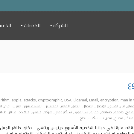
الشركة
الخدمات
الدعم
ع
orithm
,
apple
,
attacks
,
cryptographic
,
DSA
,
Elgamal
,
Email
,
encryption
,
man in 
عمال
,
ابل
,
اشتري
,
الإتصال
,
الاتصال
,
الجمل
,
العالم
,
المخربيين
,
المستضيفون العرب
,
امان
,
ام
صفح
,
جامعة
,
حسابات
,
حماية
,
ستانفورد
,
سيكيروفاي
,
شركة
,
شمس
,
شهادة
,
طاهر
,
طاهر
مبتكر
,
مخترع
,
مصر
,
نت سكيب
,
نجاح
ية حققت فارقا في حياتنا شخصية الأسبوع دينيس ريتشي دكتور طاهر الجمل م
 للمواقع او فتح بريده الإلكتروني او إستخدام الشبكات الإجتماعية او في