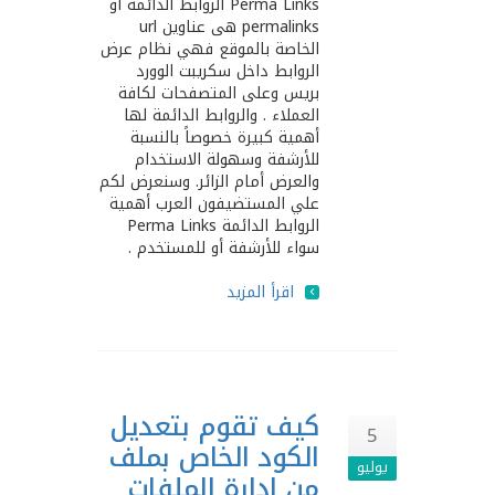
Perma Links الروابط الدائمة أو
permalinks هى عناوين url
الخاصة بالموقع فهي نظام عرض
الروابط داخل سكريبت الوورد
بريس وعلى المتصفحات لكافة
العملاء . والروابط الدائمة لها
أهمية كبيرة خصوصاً بالنسبة
للأرشفة وسهولة الاستخدام
والعرض أمام الزائر. وسنعرض لكم
علي المستضيفون العرب أهمية
الروابط الدائمة Perma Links
سواء للأرشفة أو للمستخدم .
اقرأ المزيد
كيف تقوم بتعديل
5
الكود الخاص بملف
يوليو
من إدارة الملفات