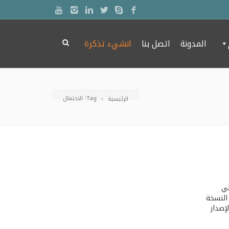
المدونة
اتصل بنا
انشيء تذكرة
Tag: اﻻحتفال
الرئيسية
سين كبير لأداء الموقع وتم شرح كيفية تركيب Varnish علي
ك وتشغيله علي البورت 80 كيفية تنصيب Varnish Cache Web Accelerator و بعد أن أطلقت Varnish Software النسخة