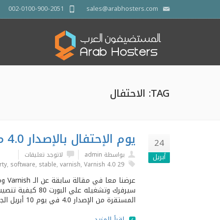
002-0100-900-2051
sales@arabhosters.com
TAG: اﻻحتفال
يوم الإحتفال بالإصدار 4.0 من VARNISH
24
بواسطة admin
لاتوجد تعليقات
أبريل
rty
,
software
,
stable
,
varnish
,
Varnish 4.0
29 April
المستقرة من الإصدار 4.0 في يوم 10 أبريل الجاري تم إختيار المستضيفون العرب لتكون الشركة المنظمة لحدث الإحتفال بالإصدار
اقرأ المزيد