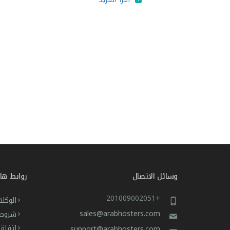
وسائل الاتصال
روابط ها
+201009002051
الوكلا
sales@arabhosters.com
شروط 
اتفاق
support@arabhosters.com