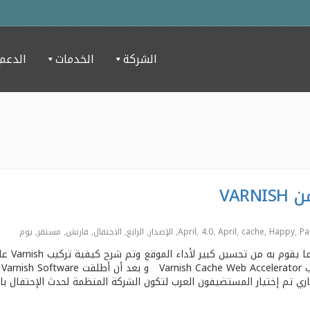
الشركة
الخدمات
الدعم
Pa
,
Happy
,
cache
,
April
,
4.0
,
,
الإصدار
,
الرابع
,
اﻻحتفال
,
فارنش
,
مستقر
,
يوم
عرضنا معا في مقالة سابقة عن الـ Varnish وما يقوم به من تح
سيرفر