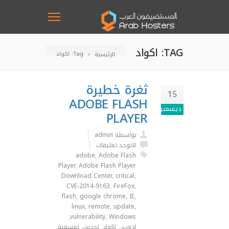
TAG: اكواد
Tag: اكواد
الرئيسية
ثغرة خطيرة
15
ADOBE FLASH
ديسمبر
PLAYER
بواسطة admin
لاتوجد تعليقات
adobe
,
Adobe Flash
Player
,
Adobe Flash Player
Download Center
,
critical
,
CVE-2014-9163
,
FireFox
,
flash
,
google chrome
,
IE
,
linux
,
remote
,
update
,
,
vulnerability
,
Windows
ادوبي
,
اكواد
,
تحديث
,
تعسفية
,