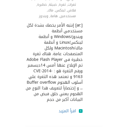
ثغرات
,
ثغرة
,
خبيثة
,
خطيرة
,
فلاش
,
لينكس
,
ماك
,
مستخدمين
,
هامة
,
ويندوز
[:ar] إنتبه الأمر يخصك بشدة لكل
مستخدمي أنظمة
ويندوز/Windows و أنظمة
لينكس/Linux و أنظمة
ماك/Macintosh ولكل
المتصفحات عامة. هناك ثغرة
خطيرة في Adobe Flash Player
تم الإبلاغ عنها أمس 14ديسمبر
ورقم الثغرة هو : CVE-2014-
9163 و تعتمد هذه الثغرة علي
أسلوب الهجوم Buffer overflow
،، و إختصاراَ لتعريف هذا النوع من
الهجوم يعني خلق فيض من
البيانات أكبر من حجم
اقرأ المزيد