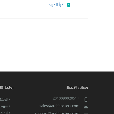
اقرأ المزيد
وسائل الاتصال
روابط ها
+201009002051
الوكلا
sales@arabhosters.com
شروط 
اتفاق
support@arabhosters.com