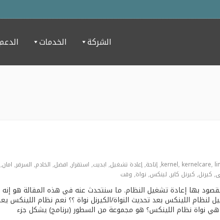
الشركة
الخدمات
الدعم
li
,
kernelcare
,
kernel
,
إتاحة
,
إعادة تشغيل
,
ابديت
,
استقرار
,
افضل
,
الخادم
,
السرفر
,
امان
,
ى
,
كيرنل
,
كيرنل كاير
,
لينكس
,
نواة
,
وقت
عد اليوم ريبووت = Reboot ,, و المقصود بها إعادة تشغيل النظام. ما سنتحدث عنه في هذه المقالة هو إن
ل لنظام اللينكس بعد تحديث النواة/الكيرنل نواة ؟؟ نعم نظام اللينكس يع
ي نواة نظام اللينكس؟ هو مجموعة من السطور (برنامج) يشكل جزء