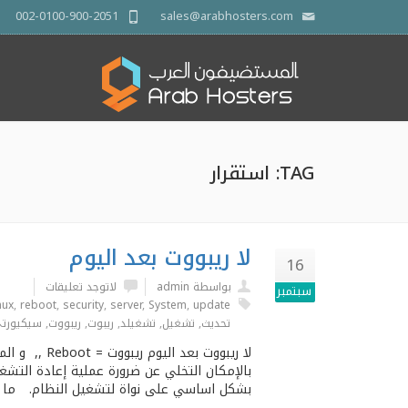
002-0100-900-2051
sales@arabhosters.com
TAG: استقرار
لا ريبووت بعد اليوم
16
بواسطة admin
لاتوجد تعليقات
سبتمبر
nux
,
reboot
,
security
,
server
,
System
,
update
تحديث
,
تشغيل
,
تشغيلد
,
ريبوت
,
ريبووت
,
سيكيورت
لا ريبووت ب
بالإمكان التخلي عن ضرورة عملية إعادة التشغي
بشكل اساسي على نواة لتشغيل النظام. ما ه